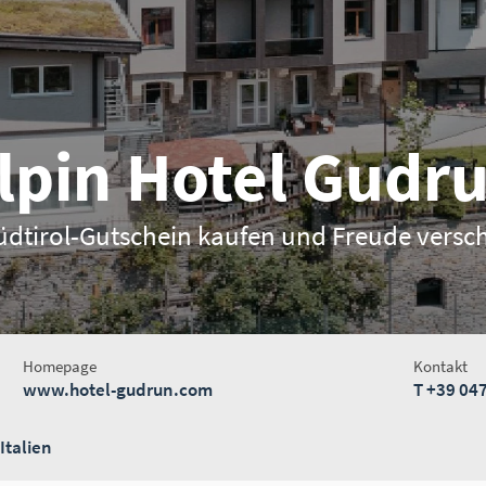
lpin Hotel Gudr
Südtirol-Gutschein kaufen und Freude versc
Homepage
Kontakt
www.hotel-gudrun.com
T
+39 047
Italien