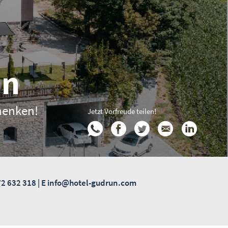
un
henken!
Jetzt Vorfreude teilen!
2 632 318
| E
info@hotel-gudrun.com