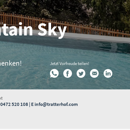
tain Sky
henken!
Jetzt Vorfreude teilen!
kt
 0472 520 108
| E
info@tratterhof.com