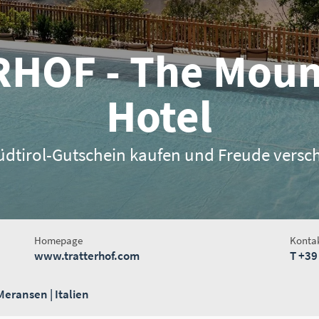
HOF - The Moun
Hotel
Südtirol-Gutschein kaufen und Freude versc
Homepage
Konta
www.tratterhof.com
T
+39
eransen | Italien